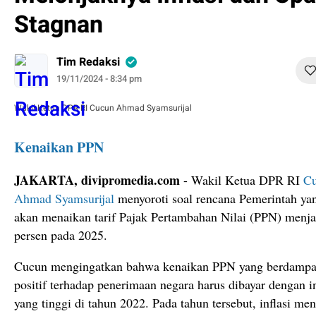
Stagnan
Tim Redaksi
19/11/2024 - 8:34 pm
Wakil Ketua DPR RI Cucun Ahmad Syamsurijal
Kenaikan PPN
JAKARTA, divipromedia.com
- Wakil Ketua DPR RI
C
Ahmad Syamsurijal
menyoroti soal rencana Pemerintah ya
akan menaikan tarif Pajak Pertambahan Nilai (PPN) menja
persen pada 2025.
Cucun mengingatkan bahwa kenaikan PPN yang berdamp
positif terhadap penerimaan negara harus dibayar dengan in
yang tinggi di tahun 2022. Pada tahun tersebut, inflasi me