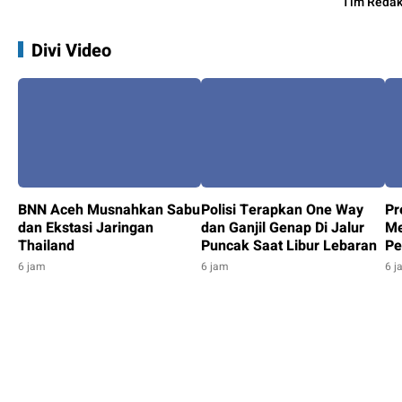
Tim Redak
Divi Video
BNN Aceh Musnahkan Sabu
Polisi Terapkan One Way
Pr
dan Ekstasi Jaringan
dan Ganjil Genap Di Jalur
Me
Thailand
Puncak Saat Libur Lebaran
Pe
Mi
6 jam
6 jam
6 j