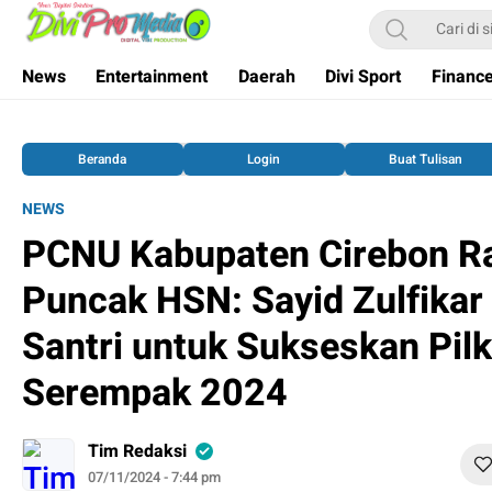
Divi Pro Media
News and Media
News
Entertainment
Daerah
Divi Sport
Financ
Beranda
Login
Buat Tulisan
NEWS
PCNU Kabupaten Cirebon R
Puncak HSN: Sayid Zulfikar
Santri untuk Sukseskan Pil
Serempak 2024
Tim Redaksi
07/11/2024 - 7:44 pm