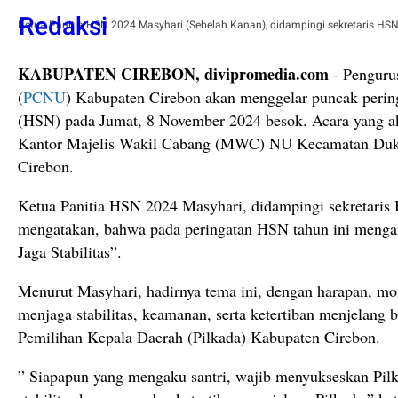
Ketua Panitia HSN 2024 Masyhari (Sebelah Kanan), didampingi sekretaris HS
KABUPATEN CIREBON, divipromedia.com
- Penguru
(
PCNU
) Kabupaten Cirebon akan menggelar puncak peri
(HSN) pada Jumat, 8 November 2024 besok. Acara yang a
Kantor Majelis Wakil Cabang (MWC) NU Kecamatan Duk
Cirebon.
Ketua Panitia HSN 2024 Masyhari, didampingi sekretar
mengatakan, bahwa pada peringatan HSN tahun ini menga
Jaga Stabilitas”.
Menurut Masyhari, hadirnya tema ini, dengan harapan, mom
menjaga stabilitas, keamanan, serta ketertiban menjelang 
Pemilihan Kepala Daerah (Pilkada) Kabupaten Cirebon.
” Siapapun yang mengaku santri, wajib menyukseskan Pilk