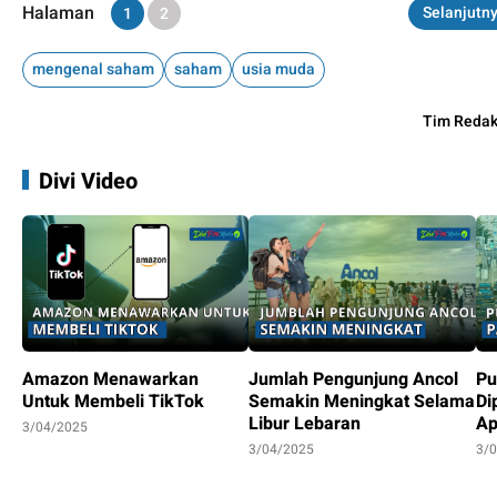
Halaman
Selanjutn
1
2
mengenal saham
saham
usia muda
Tim Redak
Divi Video
Amazon Menawarkan
Jumlah Pengunjung Ancol
Pu
Untuk Membeli TikTok
Semakin Meningkat Selama
Di
Libur Lebaran
Ap
3/04/2025
3/04/2025
3/