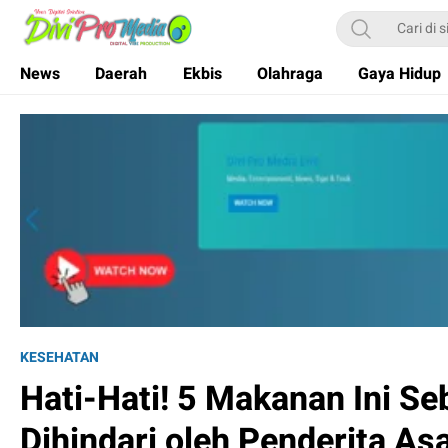
Divi Pro Media
News and Media
News
Daerah
Ekbis
Olahraga
Gaya Hidup
KESEHATAN
Hati-Hati! 5 Makanan Ini Se
Dihindari oleh Penderita 