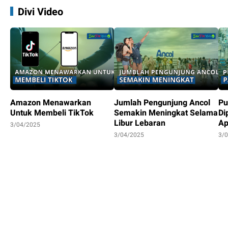
Divi Video
Amazon Menawarkan
Jumlah Pengunjung Ancol
Pu
Untuk Membeli TikTok
Semakin Meningkat Selama
Di
Libur Lebaran
Ap
3/04/2025
3/04/2025
3/