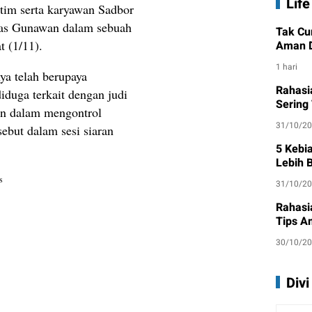
Life
 tim serta karyawan Sadbor
egas Gunawan dalam sebuah
Tak Cu
 (1/11).
Aman D
1 hari
a telah berupaya
Rahasi
duga terkait dengan judi
Sering
an dalam mengontrol
31/10/2
ebut dalam sesi siaran
5 Kebi
Lebih 
s
31/10/2
Rahasi
Tips A
30/10/2
Div