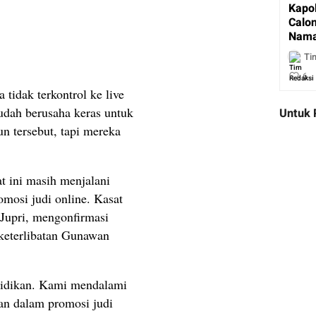
Kapo
Calon
Nama
Ti
6
tidak terkontrol ke live
dah berusaha keras untuk
Untuk 
 tersebut, tapi mereka
t ini masih menjalani
omosi judi online. Kasat
Jupri, mengonfirmasi
keterlibatan Gunawan
lidikan. Kami mendalami
an dalam promosi judi