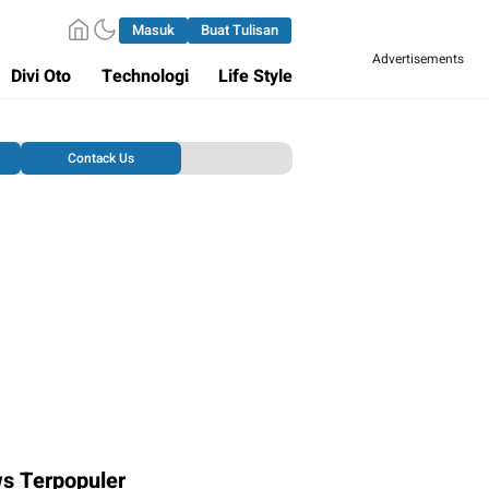
Masuk
Buat Tulisan
Advertisements
Divi Oto
Technologi
Life Style
Contack Us
s Terpopuler