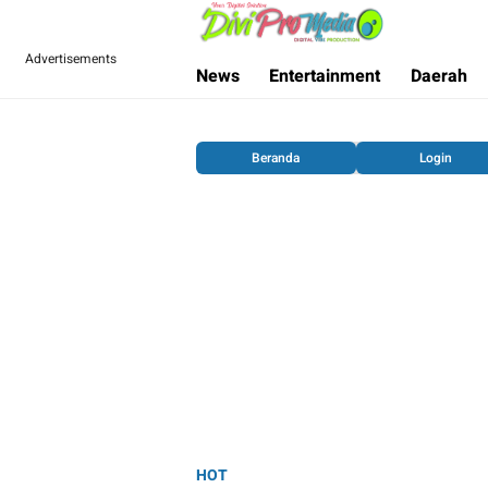
Divi Pro Media
News and Media
Advertisements
News
Entertainment
Daerah
Beranda
Login
HOT