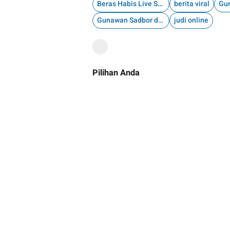
Beras Habis Live Solusinya
berita viral
Gu
Gunawan Sadbor diperiksa Polisi
judi online
Pilihan Anda