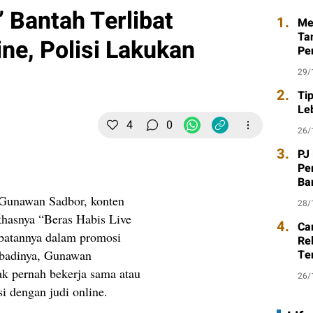
 Bantah Terlibat
1.
Me
Ta
ne, Polisi Lakukan
Pe
29/
2.
Ti
Leb
4
0
26/
Perbesar
3.
PJ
Pe
Ba
Pe
Gunawan Sadbor, konten
28/
 khasnya “Beras Habis Live
4.
Ca
ibatannya dalam promosi
Re
ribadinya, Gunawan
Te
ak pernah bekerja sama atau
26/
i dengan judi online.