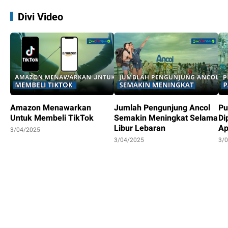
Divi Video
Amazon Menawarkan
Jumlah Pengunjung Ancol
Pu
Untuk Membeli TikTok
Semakin Meningkat Selama
Di
Libur Lebaran
Ap
3/04/2025
3/04/2025
3/