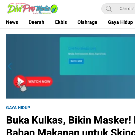
Divi Pro Media
News and Media
News
Daerah
Ekbis
Olahraga
Gaya Hidup
GAYA HIDUP
Buka Kulkas, Bikin Masker! 
Bahan Makanan untuk Skinc