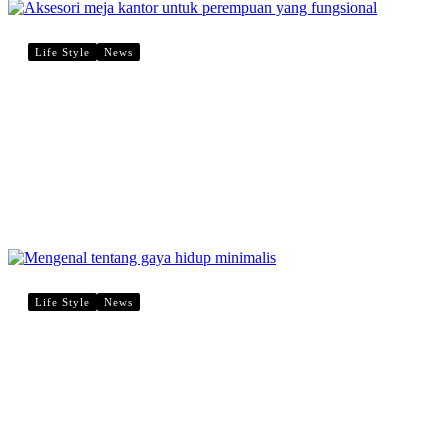
Life Style
News
8 Rekomendasi Terbaik Aksesori Meja
Kantor untuk Perempuan yang Fungsional
dan Stylish, Simak Disini!
digitalvibeproduction
Life Style
News
4 Poin Penting Mengenal Tentang Gaya
Hidup Minimalis: Lebih Bahagia dengan
Lebih Sedikit