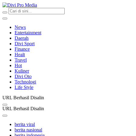
Divi Pro Media
News and Media
News
Entertainment
Daerah
Divi Sport
Finance
Healt
Travel
Hot
Kuliner
Divi Oto
Technologi
Life Style
URL Berhasil Disalin
URL Berhasil Disalin
berita viral
berita nasional
berita indonesia