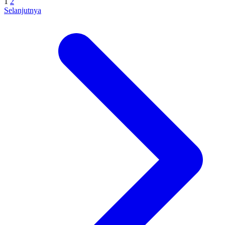
1
2
digitalvibeproduction
Selanjutnya
2 min read
Sep 6, 2024
Kabupaten Cirebon - Divipromedia.com - Desain kantor
kontemporer yang relavan? Desain kantor yang modern kini semakin
diminati sejalan dengan perubahan…
Sep 5, 2024